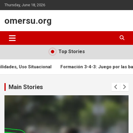
Skip
Thursday, June 18, 2026
to
content
omersu.org
Top Stories
onal
Formación 3-4-3: Juego por las bandas, Dominio centra
Main Stories