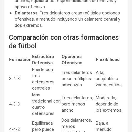
anchos, equilibrando responsabilidades defensivas y
apoyo ofensivo.
Delanteros:
Tres delanteros crean múltiples opciones
ofensivas, a menudo incluyendo un delantero central y
dos extremos.
Comparación con otras formaciones
de fútbol
Estructura
Opciones
Formación
Flexibilidad
Defensiva
Ofensivas
Fuerte con
Tres delanteros
Alta,
tres
3-4-3
crean múltiples
adaptable a
defensores
amenazas
varios estilos
centrales
Más
Tres delanteros,
Moderada,
tradicional con
4-3-3
pero menos
depende de
cuatro
ancho
los extremos
defensores
Dos delanteros,
Equilibrada
Baja, a
menos
4-4-2
pero puede
menudo