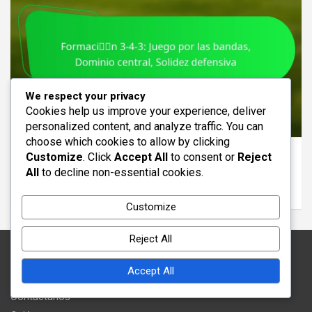
We respect your privacy
Cookies help us improve your experience, deliver
ANÁLISIS DE LA FORMACIÓN 3-4-3
personalized content, and analyze traffic. You can
choose which cookies to allow by clicking
Formación 3-4-3: Juego por las bandas,
Customize
. Click
Accept All
to consent or
Reject
Dominio central, Solidez defensiva
All
to decline non-essential cookies.
19/02/2026
Samuel Grayson
Customize
Reject All
Legal
Accept All
Contáctanos