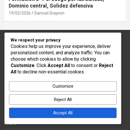
Dominio central, Solidez defensiva
19/02/2026
Samuel Grayson
We respect your privacy
Legal
Cookies help us improve your experience, deliver
personalized content, and analyze traffic. You can
Contáctanos
choose which cookies to allow by clicking
Customize
. Click
Accept All
to consent or
Reject
Quiénes somos
All
to decline non-essential cookies.
Política de privacidad
Acuerdo de usuario
Customize
Preferencias de cookies
Reject All
Publicaciones recientes
Accept All
Formación 3-4-3: Posicionamiento de Jugadores, Espaciado,
Ancho