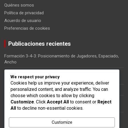
Quiénes somos
Política de privacidad
Acuerdo de usuario
Preferencias de cookies
Publicaciones recientes
Formación 3-4-3: Posicionamiento de Jugadores, Espaciado,
Ancho
Formación 3-4-3: Roles de Jugadores, Ajustes Tácticos,
We respect your privacy
Cobertura del Campo
Cookies help us improve your experience, deliver
personalized content, and analyze traffic. You can
Formación 3-4-3: Fortalezas, Debilidades, Uso Situacional
choose which cookies to allow by clicking
Formación 3-4-3: Juego por las bandas, Dominio central,
Customize
. Click
Accept All
to consent or
Reject
Solidez defensiva
All
to decline non-essential cookies.
Formación 3-4-3: Fases de Transición, Estrategias de
Customize
Sobrecarga, Contraataques