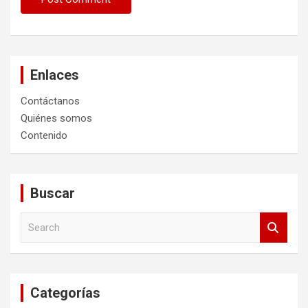
Enlaces
Contáctanos
Quiénes somos
Contenido
Buscar
S
e
a
r
c
Categorías
h