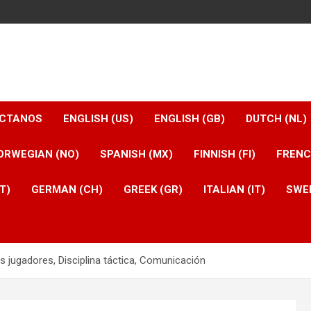
CTANOS
ENGLISH (US)
ENGLISH (GB)
DUTCH (NL)
ORWEGIAN (NO)
SPANISH (MX)
FINNISH (FI)
FRENC
T)
GERMAN (CH)
GREEK (GR)
ITALIAN (IT)
SWED
os jugadores, Disciplina táctica, Comunicación