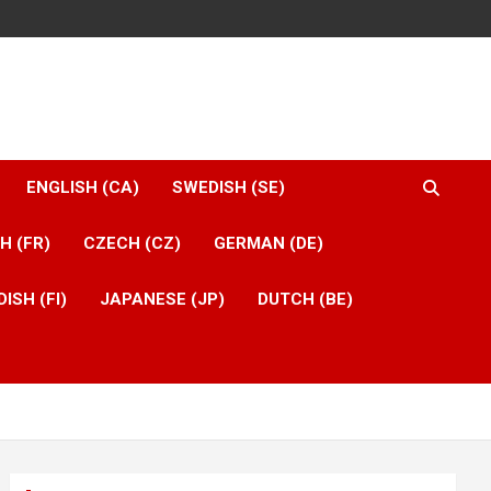
ENGLISH (CA)
SWEDISH (SE)
H (FR)
CZECH (CZ)
GERMAN (DE)
ISH (FI)
JAPANESE (JP)
DUTCH (BE)