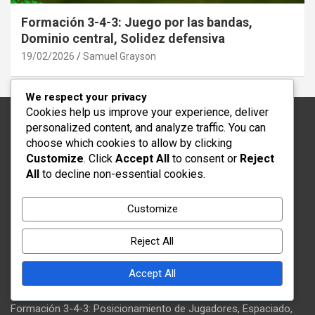
Formación 3-4-3: Juego por las bandas,
Dominio central, Solidez defensiva
19/02/2026
Samuel Grayson
We respect your privacy
Cookies help us improve your experience, deliver
personalized content, and analyze traffic. You can
Legal
choose which cookies to allow by clicking
Customize
. Click
Accept All
to consent or
Reject
Contáctanos
All
to decline non-essential cookies.
Quiénes somos
Política de privacidad
Customize
Acuerdo de usuario
Preferencias de cookies
Reject All
Accept All
Publicaciones recientes
Formación 3-4-3: Posicionamiento de Jugadores, Espaciado,