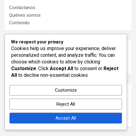
Contáctanos
Quiénes somos
Contenido
We respect your privacy
Buscar
Cookies help us improve your experience, deliver
personalized content, and analyze traffic. You can
S
choose which cookies to allow by clicking
e
Customize
. Click
Accept All
to consent or
Reject
a
All
to decline non-essential cookies.
r
c
Customize
Categorías
h
Análisis de la formación 3-4-3
Reject All
Análisis tácticos del 3-4-3
Accept All
Roles de los Jugadores en el 3-4-3