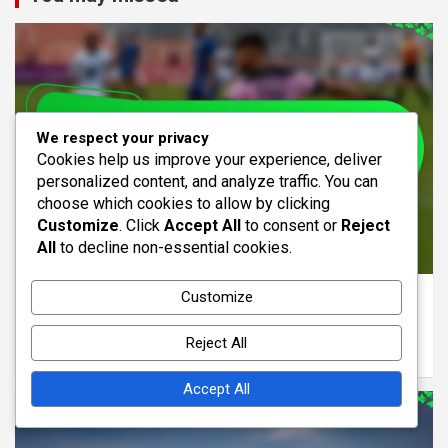
We respect your privacy
Cookies help us improve your experience, deliver
personalized content, and analyze traffic. You can
choose which cookies to allow by clicking
Customize
. Click
Accept All
to consent or
Reject
All
to decline non-essential cookies.
ANÁLISIS DE LA FORMACIÓN 3-4-3
Customize
Formación 3-4-3: Posicionamiento de
Jugadores, Espaciado, Ancho
Reject All
19/02/2026
Samuel Grayson
Accept All